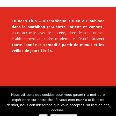
Le Bash Club – Discothèque située à Plouhinec
dans le Morbihan (56) entre Lorient et Vannes.
,
vous accueille avec le sourire, dans le tout nouvel
établissement au cadre moderne et feutré.
Ouvert
toute l’année le samedi à partir de minuit et les
veilles de jours fériés.
Nous utilisons des cookies pour vous garantir la meilleure
expérience sur notre site. Si vous continuez à utiliser ce
© 2021 Le Bash - Club - Discotheque Morbihan.
Mentions
dernier, nous considérerons que vous acceptez l'utilisation des
Légales
cookies.
Création du site internet par
l'Agence web du Morbihan :