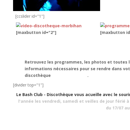
[ccslider id="1"]
[maxbutton id="2"]
[maxbutton id
Telecharger notre application
Retrouvez les programmes, les photos et toutes 
informations nécessaires pour se rendre dans vot
discothèque
(prochainement)
.
[divider top="1"]
Le Bash Club - Discothèque vous acueille avec le sour
l'année les vendredi, samedi et veilles de jour férié à
du 17/07 au