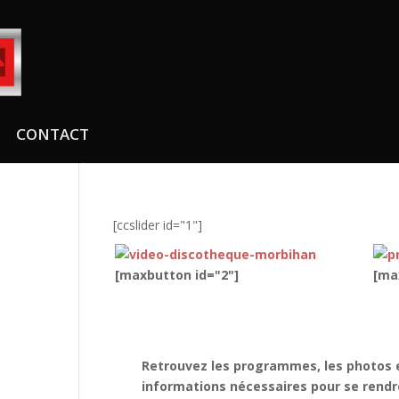
CONTACT
[ccslider id="1"]
[maxbutton id="2"]
[ma
Telecharger notre appli
Retrouvez les programmes, les photos e
informations nécessaires pour se rendr