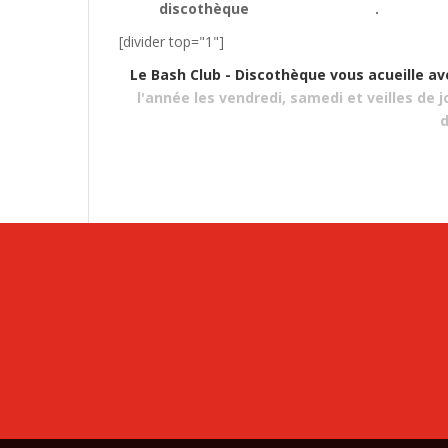
discothèque
(prochainement)
.
[divider top="1"]
Le Bash Club - Discothèque vous acueille av
l'année les vendredi, samedi et veilles de j
d