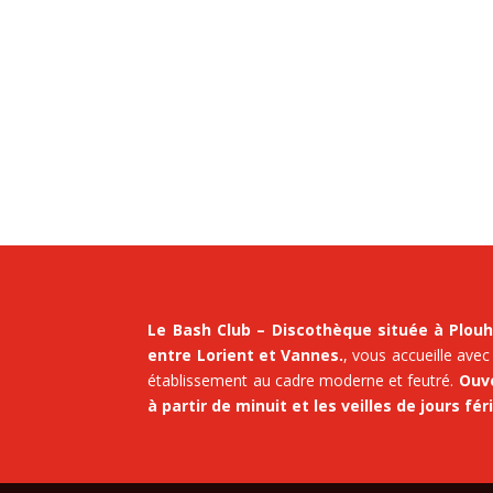
Le Bash Club – Discothèque située à Plouh
entre Lorient et Vannes.
, vous accueille avec
établissement au cadre moderne et feutré.
Ouve
à partir de minuit et les veilles de jours fér