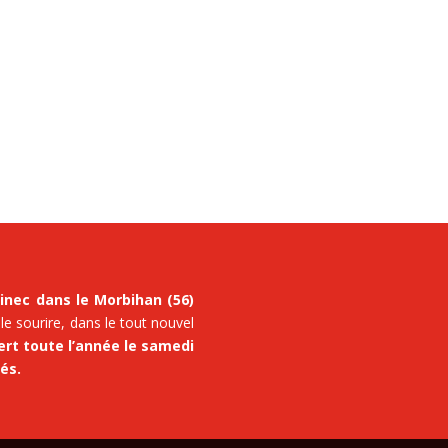
inec dans le Morbihan (56)
 le sourire, dans le tout nouvel
rt toute l’année le samedi
iés.